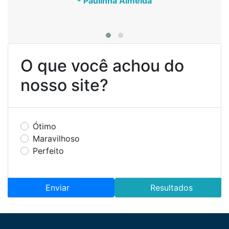
- Paulinha Almeida
- Paulinha Almeida
- Paulinha Almeida
O que você achou do
nosso site?
Ótimo
Maravilhoso
Perfeito
Enviar
Resultados